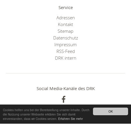
Service
Adressen
Kontakt
Sitemap
Datenschutz
Impressum
RSS-Feed
DRK intern
Social Media-Kanäle des DRK
Cookies helfen uns bei der Bereitstellung unserer Inhalte. Durch
OK
die Nutzung unserer Webseite erklären Sie sich damit
einverstanden, dass wir Cookies setzen.
Erfahren Sie mehr