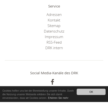
Service
Adressen
Kontakt
Sitemap
Datenschutz
Impressum
RSS-Feed
DRK intern
Social Media-Kanäle des DRK
Cookies helfen uns bei der Bereitstellung unserer Inhalte. Durch
OK
die Nutzung unserer Webseite erklären Sie sich damit
einverstanden, dass wir Cookies setzen.
Erfahren Sie mehr