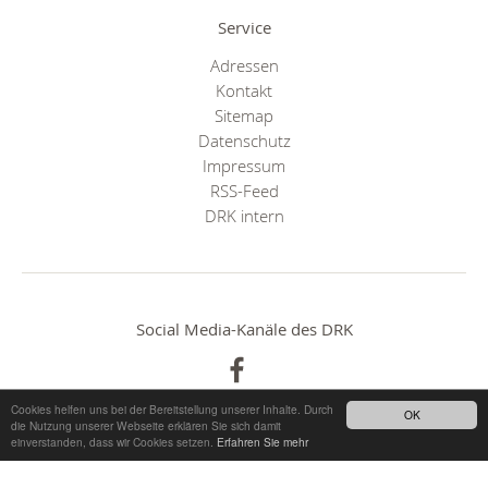
Service
Adressen
Kontakt
Sitemap
Datenschutz
Impressum
RSS-Feed
DRK intern
Social Media-Kanäle des DRK
Cookies helfen uns bei der Bereitstellung unserer Inhalte. Durch
OK
die Nutzung unserer Webseite erklären Sie sich damit
einverstanden, dass wir Cookies setzen.
Erfahren Sie mehr