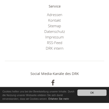
Service
Adressen
Kontakt
Sitemap
Datenschutz
Impressum
RSS-Feed
DRK intern
Social Media-Kanäle des DRK
Cookies helfen uns bei der Bereitstellung unserer Inhalte. Durch
OK
die Nutzung unserer Webseite erklären Sie sich damit
einverstanden, dass wir Cookies setzen.
Erfahren Sie mehr