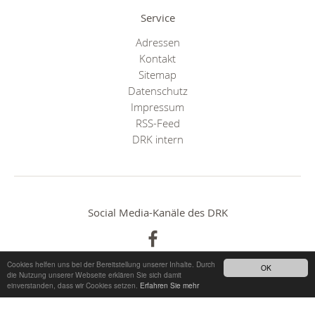
Service
Adressen
Kontakt
Sitemap
Datenschutz
Impressum
RSS-Feed
DRK intern
Social Media-Kanäle des DRK
Cookies helfen uns bei der Bereitstellung unserer Inhalte. Durch
OK
die Nutzung unserer Webseite erklären Sie sich damit
einverstanden, dass wir Cookies setzen.
Erfahren Sie mehr